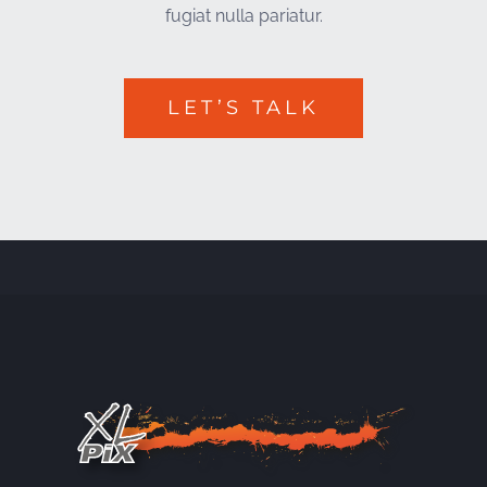
fugiat nulla pariatur.
LET’S TALK