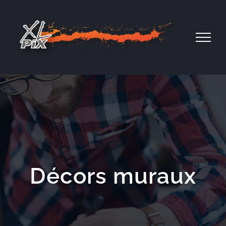
Passer
au
contenu
Décors muraux